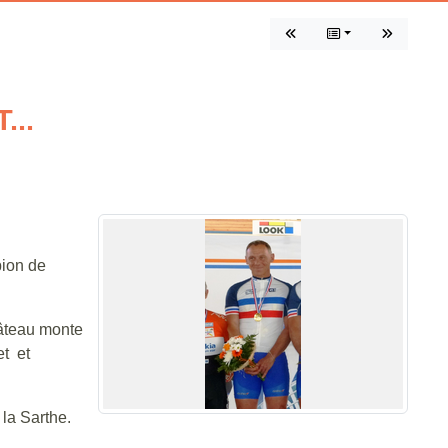
...
pion de
gâteau monte
t et
 la Sarthe.