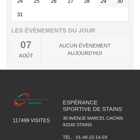
24
25
26
27
28
29
30
31
LES ÉVÈNEMENTS DU JOUR
07
AUCUN ÉVÈNEMENT
AUJOURD'HUI
AOÛT
ESPÉRANCE
SPORTIVE DE STAINS
30 AVENUE MARCEL CACHIN
117499
VISITES
93240
STAINS
TÉL. :
01-48-22-14-59